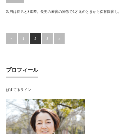
次男は長男と3歳差。長男の療育の関係で1才児のときから保育園育ち。
«
1
2
3
»
プロフィール
ぱすてるライン